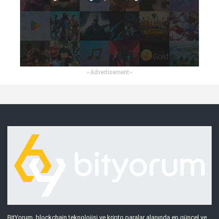
- Advertisement -
BitYorum, blockchain teknolojisi ve kripto paralar alanında en güncel ve