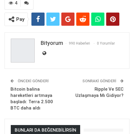
4
Pay
Bityorum
990 Haberleri
0 Yorumlar
ÖNCEKI GÖNDERI
SONRAKI GÖNDERI
Bitcoin balina
Ripple Ve SEC
hareketleri artmaya
Uzlaşmaya Mı Gidiyor?
başladı: Terra 2.500
BTC daha aldı
BUNLARI DA BEĞENEBILIRSIN