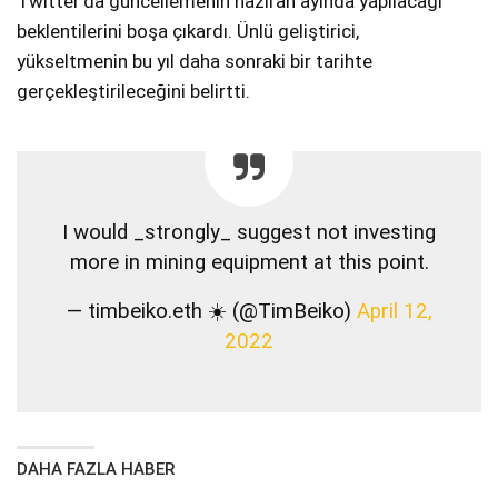
Twitter’da güncellemenin haziran ayında yapılacağı
beklentilerini boşa çıkardı. Ünlü geliştirici,
yükseltmenin bu yıl daha sonraki bir tarihte
gerçekleştirileceğini belirtti.
I would _strongly_ suggest not investing
more in mining equipment at this point.
— timbeiko.eth ☀️ (@TimBeiko)
April 12,
2022
DAHA FAZLA HABER