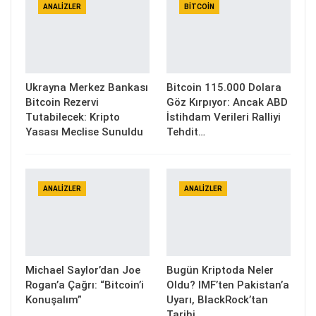
ANALIZLER
BITCOIN
Ukrayna Merkez Bankası
Bitcoin 115.000 Dolara
Bitcoin Rezervi
Göz Kırpıyor: Ancak ABD
Tutabilecek: Kripto
İstihdam Verileri Ralliyi
Yasası Meclise Sunuldu
Tehdit…
ANALIZLER
ANALIZLER
Michael Saylor’dan Joe
Bugün Kriptoda Neler
Rogan’a Çağrı: “Bitcoin’i
Oldu? IMF’ten Pakistan’a
Konuşalım”
Uyarı, BlackRock’tan
Tarihi…