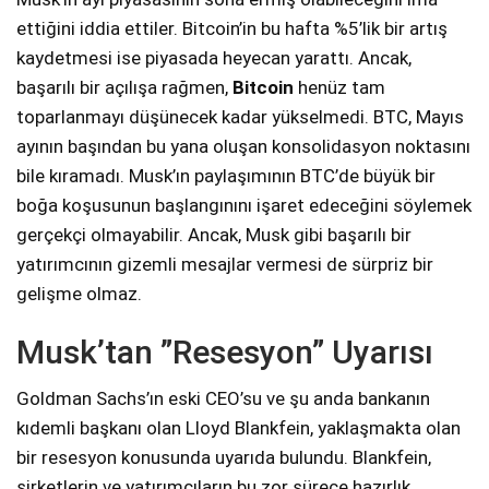
ettiğini iddia ettiler. Bitcoin’in bu hafta %5’lik bir artış
kaydetmesi ise piyasada heyecan yarattı. Ancak,
başarılı bir açılışa rağmen,
Bitcoin
henüz tam
toparlanmayı düşünecek kadar yükselmedi. BTC, Mayıs
ayının başından bu yana oluşan konsolidasyon noktasını
bile kıramadı. Musk’ın paylaşımının BTC’de büyük bir
boğa koşusunun başlangınını işaret edeceğini söylemek
gerçekçi olmayabilir. Ancak, Musk gibi başarılı bir
yatırımcının gizemli mesajlar vermesi de sürpriz bir
gelişme olmaz.
Musk’tan ”Resesyon” Uyarısı
Goldman Sachs’ın eski CEO’su ve şu anda bankanın
kıdemli başkanı olan Lloyd Blankfein, yaklaşmakta olan
bir resesyon konusunda uyarıda bulundu. Blankfein,
şirketlerin ve yatırımcıların bu zor sürece hazırlık