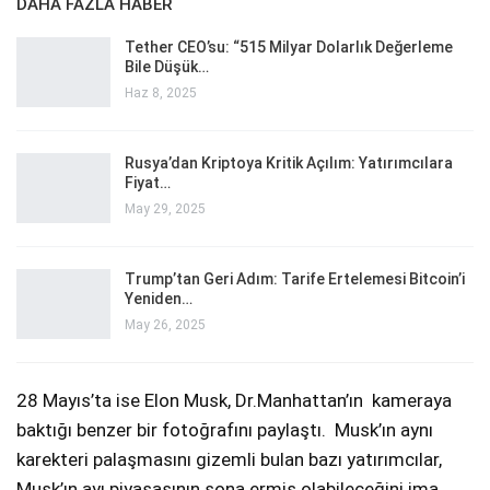
DAHA FAZLA HABER
Tether CEO’su: “515 Milyar Dolarlık Değerleme
Bile Düşük…
Haz 8, 2025
Rusya’dan Kriptoya Kritik Açılım: Yatırımcılara
Fiyat…
May 29, 2025
Trump’tan Geri Adım: Tarife Ertelemesi Bitcoin’i
Yeniden…
May 26, 2025
28 Mayıs’ta ise Elon Musk, Dr.Manhattan’ın kameraya
baktığı benzer bir fotoğrafını paylaştı. Musk’ın aynı
karekteri palaşmasını gizemli bulan bazı yatırımcılar,
Musk’ın ayı piyasasının sona ermiş olabileceğini ima