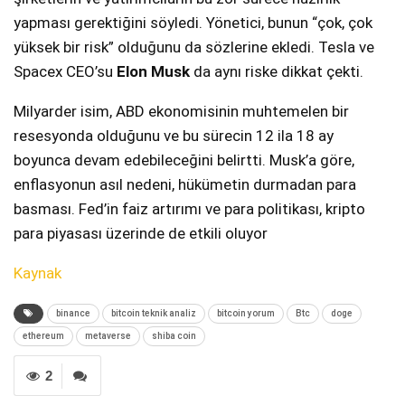
yapması gerektiğini söyledi. Yönetici, bunun “çok, çok
yüksek bir risk” olduğunu da sözlerine ekledi. Tesla ve
Spacex CEO’su
Elon Musk
da aynı riske dikkat çekti.
Milyarder isim, ABD ekonomisinin muhtemelen bir
resesyonda olduğunu ve bu sürecin 12 ila 18 ay
boyunca devam edebileceğini belirtti. Musk’a göre,
enflasyonun asıl nedeni, hükümetin durmadan para
basması. Fed’in faiz artırımı ve para politikası, kripto
para piyasası üzerinde de etkili oluyor
Kaynak
binance
bitcoin teknik analiz
bitcoin yorum
Btc
doge
ethereum
metaverse
shiba coin
2