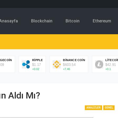
Anasayfa
Blockchain
Bitcoin
Ethereum
GECOIN
RIPPLE
BINANCE COIN
LITECOI
.09
$1.17
$603.54
$42.91
+0.02
+7.46
+0.1
ın Aldı Mı?
ANALIZLER
GENEL