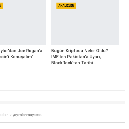
R
ANALIZLER
ylor’dan Joe Rogan’a
Bugün Kriptoda Neler Oldu?
coin’i Konuşalım”
IMF’ten Pakistan’a Uyarı,
BlackRock’tan Tarihi…
sabınız yayımlanmayacak.