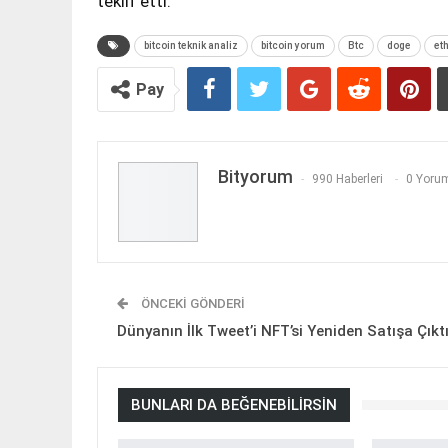
teklif etti.
bitcoin teknik analiz
bitcoin yorum
Btc
doge
et
Pay
Bityorum
990 Haberleri
0 Yorum
ÖNCEKI GÖNDERI
Dünyanın İlk Tweet’i NFT’si Yeniden Satışa Çıkt
BUNLARI DA BEĞENEBILIRSIN