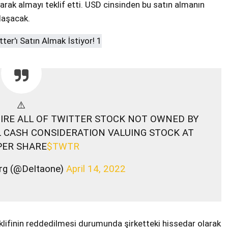
arak almayı teklif etti. USD cinsinden bu satın almanın
laşacak.
⚠️
IRE ALL OF TWITTER STOCK NOT OWNED BY
 CASH CONSIDERATION VALUING STOCK AT
PER SHARE
$TWTR
rg (@DeItaone)
April 14, 2022
eklifinin reddedilmesi durumunda şirketteki hissedar olarak