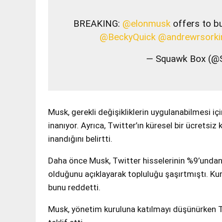
BREAKING:
@elonmusk
offers to b
@BeckyQuick
@andrewrsorki
— Squawk Box (
Musk, gerekli değişikliklerin uygulanabilmesi içi
inanıyor. Ayrıca, Twitter’ın küresel bir ücret
inandığını belirtti.
Daha önce Musk, Twitter hisselerinin %9’undan f
olduğunu açıklayarak topluluğu şaşırtmıştı. Ku
bunu reddetti.
Musk, yönetim kuruluna katılmayı düşünürken T