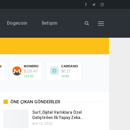
Dogecoin
İletişim
N
MONERO
CARDANO
$326.47
$0.17
+12.52
+0.01
ÖNE ÇIKAN GÖNDERILER
Surf, Dijital Varlıklara Özel
Geliştirilen İlk Yapay Zeka…
Ara 10, 2025