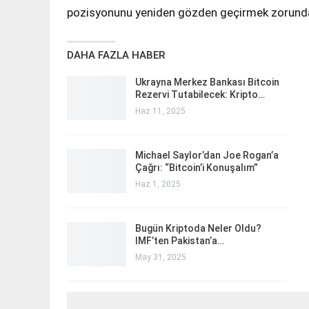
pozisyonunu yeniden gözden geçirmek zorunda k
DAHA FAZLA HABER
Ukrayna Merkez Bankası Bitcoin
Rezervi Tutabilecek: Kripto…
Haz 11, 2025
Michael Saylor’dan Joe Rogan’a
Çağrı: “Bitcoin’i Konuşalım”
Haz 1, 2025
Bugün Kriptoda Neler Oldu?
IMF’ten Pakistan’a…
May 31, 2025