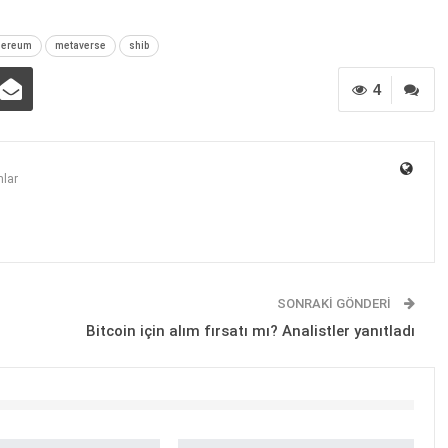
hereum
metaverse
shib
4
lar
SONRAKI GÖNDERI
ı
Bitcoin için alım fırsatı mı? Analistler yanıtladı