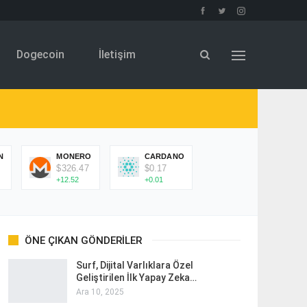
Dogecoin
İletişim
N
MONERO
CARDANO
$326.47
$0.17
+12.52
+0.01
ÖNE ÇIKAN GÖNDERILER
Surf, Dijital Varlıklara Özel
Geliştirilen İlk Yapay Zeka…
Ara 10, 2025