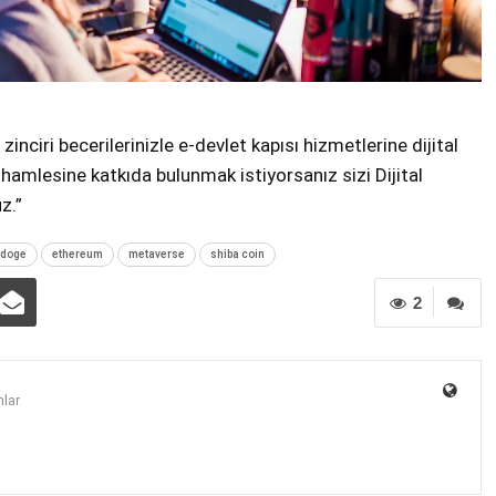
 zinciri becerilerinizle e-devlet kapısı hizmetlerine dijital
i hamlesine katkıda bulunmak istiyorsanız sizi Dijital
z.”
doge
ethereum
metaverse
shiba coin
2
lar