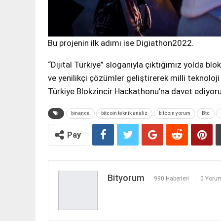
Bu projenin ilk adımı ise Digiathon2022.
“Dijital Türkiye” sloganıyla çıktığımız yolda blok
ve yenilikçi çözümler geliştirerek milli teknoloj
Türkiye Blokzincir Hackathonu’na davet ediyoru
binance
bitcoin teknik analiz
bitcoin yorum
Btc
Pay
Bityorum
990 Haberleri
0 Yorum