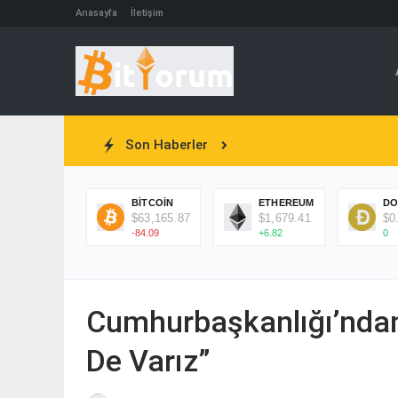
Anasayfa
İletişim
Son Haberler
BITCOIN
ETHEREUM
DO
$63,165.87
$1,679.41
$0
-84.09
+6.82
0
Cumhurbaşkanlığı’ndan
De Varız”