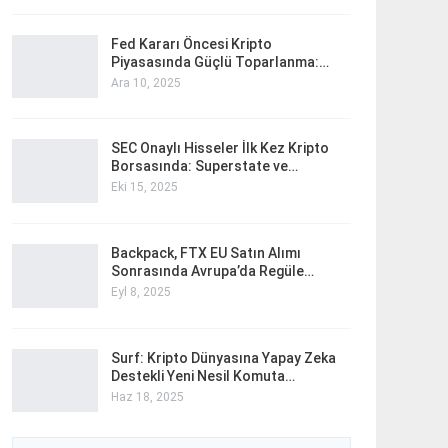
Fed Kararı Öncesi Kripto
Piyasasında Güçlü Toparlanma:…
Ara 10, 2025
SEC Onaylı Hisseler İlk Kez Kripto
Borsasında: Superstate ve…
Eki 15, 2025
Backpack, FTX EU Satın Alımı
Sonrasında Avrupa’da Regüle…
Eyl 8, 2025
Surf: Kripto Dünyasına Yapay Zeka
Destekli Yeni Nesil Komuta…
Haz 18, 2025