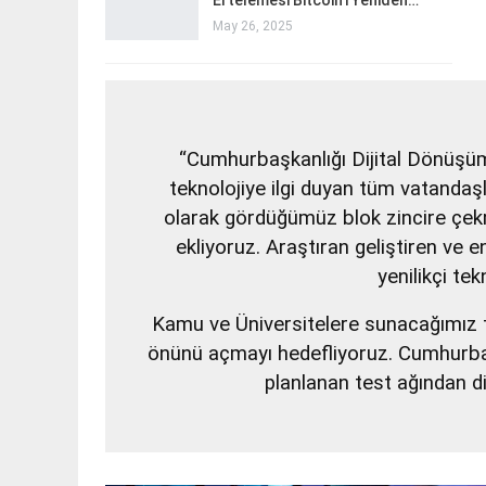
Ertelemesi Bitcoin’i Yeniden…
May 26, 2025
“Cumhurbaşkanlığı Dijital Dönüşüm
teknolojiye ilgi duyan tüm vatandaşla
olarak gördüğümüz blok zincire çekm
ekliyoruz. Araştıran geliştiren ve 
yenilikçi tek
Kamu ve Üniversitelere sunacağımız tekn
önünü açmayı hedefliyoruz. Cumhurbaşk
planlanan test ağından di