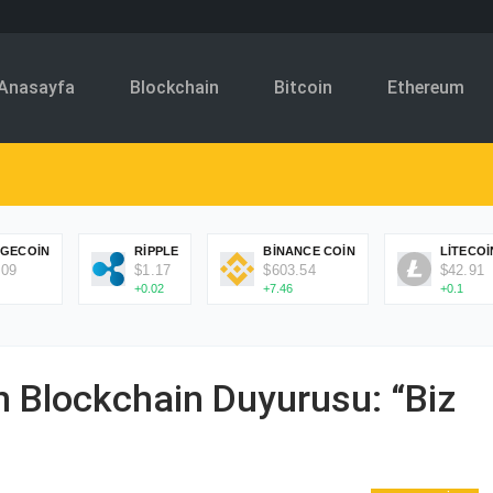
Anasayfa
Blockchain
Bitcoin
Ethereum
GECOIN
RIPPLE
BINANCE COIN
LITECOI
.09
$1.17
$603.54
$42.91
+0.02
+7.46
+0.1
 Blockchain Duyurusu: “Biz