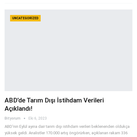
UNCATEGORIZED
ABD’de Tarım Dışı İstihdam Verileri
Açıklandı!
Bityorum
Eki 6, 2023
ABD'nin Eylül ayına dair tarım dışı istihdam verileri beklenenden oldukça
yüksek geldi. Analistler 170.000 artış öngörürken, açıklanan rakam 336