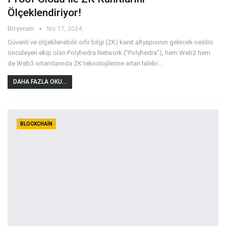
Ölçeklendiriyor!
Bityorum
Nis 17, 2024
Güvenli ve ölçeklenebilir sıfır bilgi (ZK) kanıt altyapısının gelecek neslini
öncüleyen ekip olan Polyhedra Network (“Polyhedra”), hem Web2 hem
de Web3 ortamlarında ZK teknolojilerine artan talebi
…
DAHA FAZLA OKU...
BLOCKCHAIN