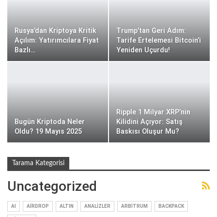
Rusya’dan Kriptoya Kritik
Trump’tan Geri Adım:
Açılım: Yatırımcılara Fiyat
Tarife Ertelemesi Bitcoin’i
Bazlı…
Yeniden Uçurdu!
Ripple 1 Milyar XRP’nin
Bugün Kriptoda Neler
Kilidini Açıyor: Satış
Oldu? 19 Mayıs 2025
Baskısı Oluşur Mu?
Tarama Kategorisi
Uncategorized
AI
AIRDROP
ALTIN
ANALIZLER
ARBITRUM
BACKPACK