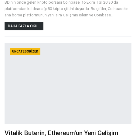
BD'nin önde gelen kripto borsası Coinbase, 16 Ekim TSİ 20.30'da
platformdan kaldıracağı 80 kripto çiftini duyurdu. Bu çiftler, Coinbase'in
ana borsa platformunun yanı sıra Gelişmiş İşlem ve Coinbase
…
DAHA FAZLA OKU...
UNCATEGORIZED
Vitalik Buterin, Ethereum’un Yeni Gelişim