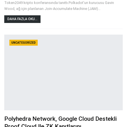
Token2049 kripto konferansında tanıttı.Polkadot'un kurucusu Gavin
Wood, ağ için planlanan Join-Accumulate Machine (JAM)
…
DAHA FAZLA OKU...
UNCATEGORIZED
Polyhedra Network, Google Cloud Destekli
Proof Cloud Ile ZK Kanıtlarını