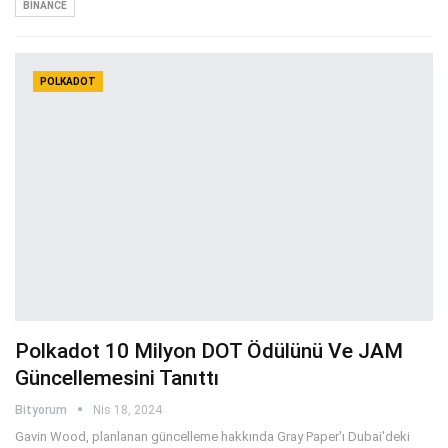
BINANCE
POLKADOT
Polkadot 10 Milyon DOT Ödülünü Ve JAM
Güncellemesini Tanıttı
Bityorum
Nis 18, 2024
Gavin Wood, planlanan güncelleme hakkında Gray Paper'ı Dubai'deki