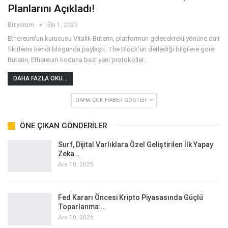
Planlarını Açıkladı!
Bityorum
Eki 1, 2023
Ethereum'un kurucusu Vitalik Buterin, platformun gelecekteki yönüne dair
fikirlerini kendi blogunda paylaştı. The Block'un derlediği bilgilere göre
Buterin, Ethereum koduna bazı yeni protokoller
…
DAHA FAZLA OKU...
DAHA ÇOK HABER GÖSTER
ÖNE ÇIKAN GÖNDERILER
Surf, Dijital Varlıklara Özel Geliştirilen İlk Yapay
Zeka…
Ara 10, 2025
Fed Kararı Öncesi Kripto Piyasasında Güçlü
Toparlanma:…
Ara 10, 2025