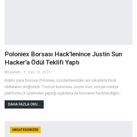
Poloniex Borsası Hack’lenince Justin Sun
Hacker’a Ödül Teklifi Yaptı
Bityorum
Kas 10, 2023
Kripto para borsası Poloniex, cüzdanlarındaki ani çıkışlarla hack
iddialarını doğruladı. Tron'un kurucusu Justin Sun, sosyal medya
platformu X üzerinden yaptığı açıklama ile borsanın hacklendiğini
…
DAHA FAZLA OKU...
UNCATEGORIZED