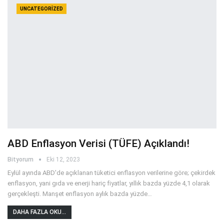
UNCATEGORIZED
ABD Enflasyon Verisi (TÜFE) Açıklandı!
Bityorum
Eki 12, 2023
Eylül ayında ABD'de açıklanan tüketici enflasyon verilerine göre; çekirdek
enflasyon, yani gıda ve enerji hariç fiyatlar, yıllık bazda yüzde 4,1 olarak
gerçekleşti. Manşet enflasyon aylık bazda yüzde
…
DAHA FAZLA OKU...