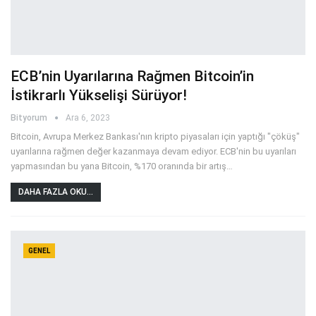
ECB’nin Uyarılarına Rağmen Bitcoin’in
İstikrarlı Yükselişi Sürüyor!
Bityorum
Ara 6, 2023
Bitcoin, Avrupa Merkez Bankası'nın kripto piyasaları için yaptığı "çöküş"
uyarılarına rağmen değer kazanmaya devam ediyor. ECB'nin bu uyarıları
yapmasından bu yana Bitcoin, %170 oranında bir artış
…
DAHA FAZLA OKU...
GENEL