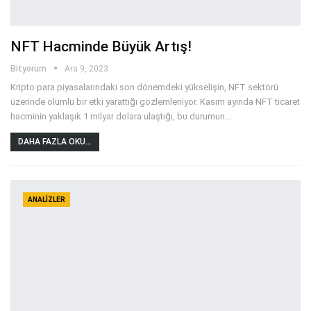
NFT Hacminde Büyük Artış!
Bityorum
Ara 9, 2023
Kripto para piyasalarındaki son dönemdeki yükselişin, NFT sektörü
üzerinde olumlu bir etki yarattığı gözlemleniyor. Kasım ayında NFT ticaret
hacminin yaklaşık 1 milyar dolara ulaştığı, bu durumun
…
DAHA FAZLA OKU...
ANALIZLER