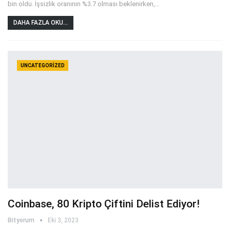
bin oldu. İşsizlik oranının %3.7 olması beklenirken,
…
DAHA FAZLA OKU...
UNCATEGORIZED
Coinbase, 80 Kripto Çiftini Delist Ediyor!
Bityorum
Eki 3, 2023