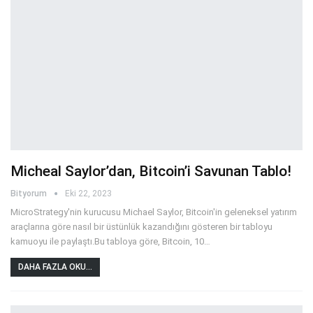
Micheal Saylor’dan, Bitcoin’i Savunan Tablo!
Bityorum
Eki 22, 2023
MicroStrategy'nin kurucusu Michael Saylor, Bitcoin'in geleneksel yatırım
araçlarına göre nasıl bir üstünlük kazandığını gösteren bir tabloyu
kamuoyu ile paylaştı.Bu tabloya göre, Bitcoin, 10
…
DAHA FAZLA OKU...