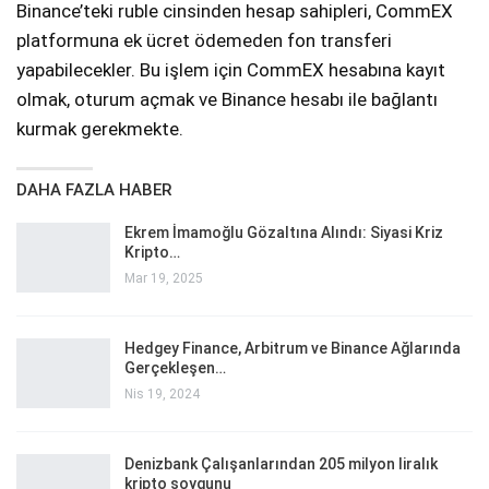
Binance’teki ruble cinsinden hesap sahipleri, CommEX
platformuna ek ücret ödemeden fon transferi
yapabilecekler. Bu işlem için CommEX hesabına kayıt
olmak, oturum açmak ve Binance hesabı ile bağlantı
kurmak gerekmekte.
DAHA FAZLA HABER
Ekrem İmamoğlu Gözaltına Alındı: Siyasi Kriz
Kripto…
Mar 19, 2025
Hedgey Finance, Arbitrum ve Binance Ağlarında
Gerçekleşen…
Nis 19, 2024
Denizbank Çalışanlarından 205 milyon liralık
kripto soygunu