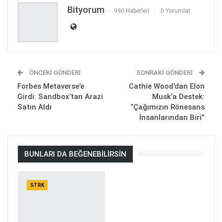
Bityorum
990 Haberleri
0 Yorumlar
ÖNCEKI GÖNDERI
SONRAKI GÖNDERI
Forbes Metaverse’e
Cathie Wood’dan Elon
Girdi: Sandbox’tan Arazi
Musk’a Destek:
Satın Aldı
“Çağımızın Rönesans
İnsanlarından Biri”
BUNLARI DA BEĞENEBILIRSIN
STRK