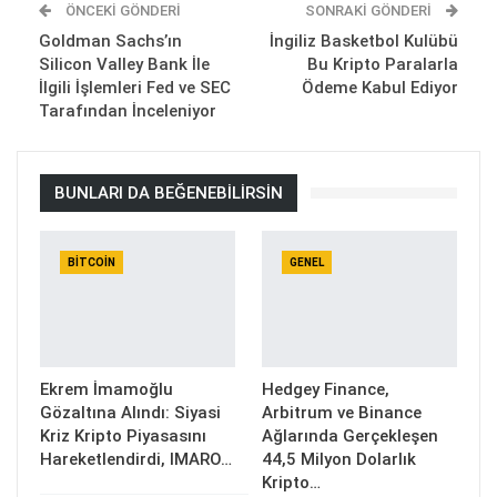
ÖNCEKI GÖNDERI
SONRAKI GÖNDERI
Goldman Sachs’ın
İngiliz Basketbol Kulübü
Silicon Valley Bank İle
Bu Kripto Paralarla
İlgili İşlemleri Fed ve SEC
Ödeme Kabul Ediyor
Tarafından İnceleniyor
BUNLARI DA BEĞENEBILIRSIN
BITCOIN
GENEL
Ekrem İmamoğlu
Hedgey Finance,
Gözaltına Alındı: Siyasi
Arbitrum ve Binance
Kriz Kripto Piyasasını
Ağlarında Gerçekleşen
Hareketlendirdi, IMARO…
44,5 Milyon Dolarlık
Kripto…