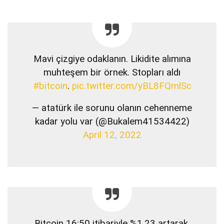
Mavi çizgiye odaklanın. Likidite alımına
muhteşem bir örnek. Stopları aldı
#bitcoin
.
pic.twitter.com/yBL8FQmlSc
— atatürk ile sorunu olanın cehenneme
kadar yolu var (@Bukalem41534422)
April 12, 2022
Bitcoin 16:50 itibariyle %1.23 artarak,