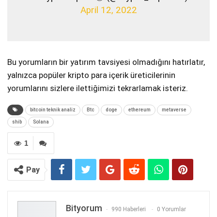
April 12, 2022
Bu yorumların bir yatırım tavsiyesi olmadığını hatırlatır,
yalnızca popüler kripto para içerik üreticilerinin
yorumlarını sizlere ilettiğimizi tekrarlamak isteriz.
bitcoin teknik analiz
Btc
doge
ethereum
metaverse
shib
Solana
1
Pay
Bityorum
990 Haberleri
0 Yorumlar