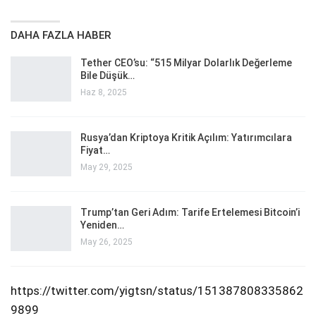
DAHA FAZLA HABER
Tether CEO’su: “515 Milyar Dolarlık Değerleme
Bile Düşük…
Haz 8, 2025
Rusya’dan Kriptoya Kritik Açılım: Yatırımcılara
Fiyat…
May 29, 2025
Trump’tan Geri Adım: Tarife Ertelemesi Bitcoin’i
Yeniden…
May 26, 2025
https://twitter.com/yigtsn/status/151387808335862
9899