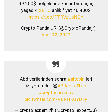
39.200$ bölgelerine kadar bir düşüş
yaşadık,
$BTC
anlık fiyat 40.400$
https://t.co/PTRVzJpNQY
— Crypto Panda JR. (@CryptoPandajr)
April 12, 2022
Abd verilerinden sonra
#altcoin
leri
izliyorumdur 🥰
#Bitcoin
#btc
#cryptocurrency
pic.twitter.com/VBRHKGYD5y
— crypto expert 🌍 (@crypto_expert33)