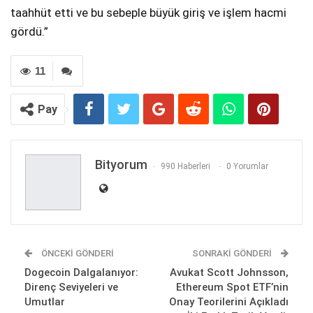
taahhüt etti ve bu sebeple büyük giriş ve işlem hacmi
gördü.”
11
Pay
Bityorum
990 Haberleri
0 Yorumlar
ÖNCEKI GÖNDERI
SONRAKI GÖNDERI
Dogecoin Dalgalanıyor:
Avukat Scott Johnsson,
Direnç Seviyeleri ve
Ethereum Spot ETF’nin
Umutlar
Onay Teorilerini Açıkladı