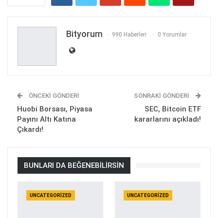
Bityorum
990 Haberleri
0 Yorumlar
ÖNCEKI GÖNDERI
SONRAKI GÖNDERI
Huobi Borsası, Piyasa
SEC, Bitcoin ETF
Payını Altı Katına
kararlarını açıkladı!
Çıkardı!
BUNLARI DA BEĞENEBILIRSIN
UNCATEGORIZED
UNCATEGORIZED