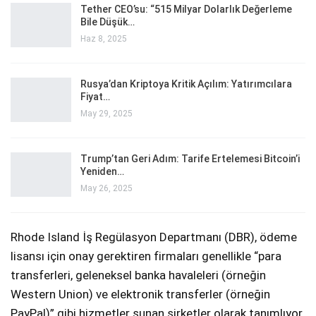
Tether CEO’su: “515 Milyar Dolarlık Değerleme
Bile Düşük…
Haz 8, 2025
Rusya’dan Kriptoya Kritik Açılım: Yatırımcılara
Fiyat…
May 29, 2025
Trump’tan Geri Adım: Tarife Ertelemesi Bitcoin’i
Yeniden…
May 26, 2025
Rhode Island İş Regülasyon Departmanı (DBR), ödeme
lisansı için onay gerektiren firmaları genellikle “para
transferleri, geleneksel banka havaleleri (örneğin
Western Union) ve elektronik transferler (örneğin
PayPal)” gibi hizmetler sunan şirketler olarak tanımlıyor.