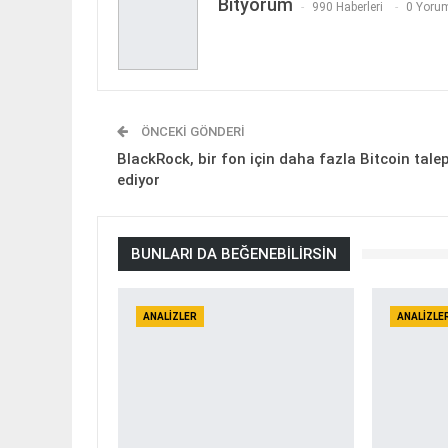
Bityorum
990 Haberleri
0 Yorum
ÖNCEKI GÖNDERI
BlackRock, bir fon için daha fazla Bitcoin tale
ediyor
BUNLARI DA BEĞENEBILIRSIN
ANALIZLER
ANALIZLE