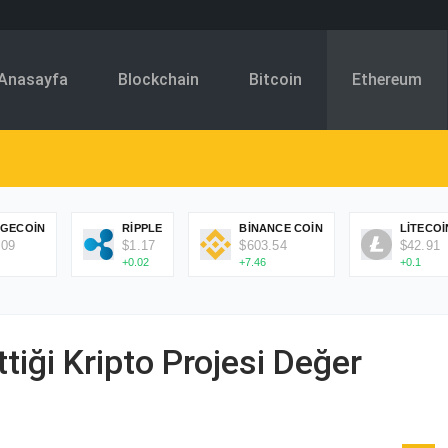
Anasayfa
Blockchain
Bitcoin
Ethereum
GECOIN
RIPPLE
BINANCE COIN
LITECOI
.09
$1.17
$603.54
$42.91
+0.02
+7.46
+0.1
ttiği Kripto Projesi Değer