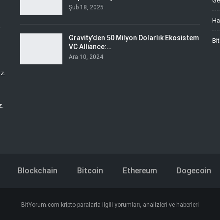
Ge
Şub 18, 2025
Ha
i
Gravity’den 50 Milyon Dolarlık Ekosistem
Bi
VC Alliance:…
Ara 10, 2024
z.
z.
Blockchain
Bitcoin
Ethereum
Dogecoin
BitYorum.com kripto paralarla ilgili yorumları, analizleri ve haberleri