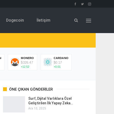
Dogecoin
İletişim
N
MONERO
CARDANO
$326.47
$0.17
+12.52
+0.01
ÖNE ÇIKAN GÖNDERILER
Surf, Dijital Varlıklara Özel
Geliştirilen İlk Yapay Zeka…
Ara 10, 2025