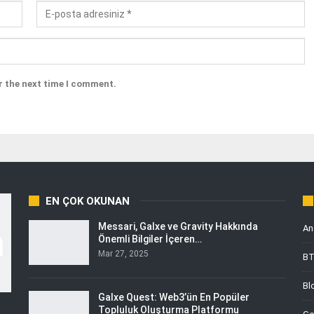
r the next time I comment.
EN ÇOK OKUNAN
Messari, Galxe ve Gravity Hakkında
An
Önemli Bilgiler İçeren…
Mar 27, 2025
B
Bl
Galxe Quest: Web3’ün En Popüler
Topluluk Oluşturma Platformu