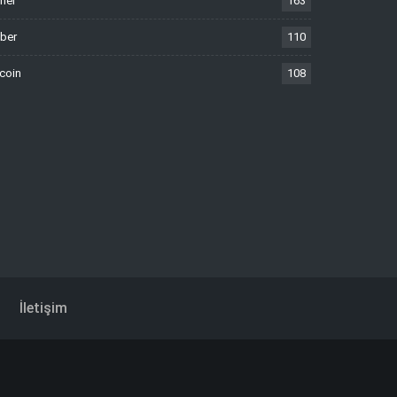
nel
163
ber
110
tcoin
108
İletişim