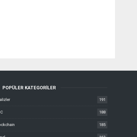
POPÜLER KATEGORILER
alizler
191
TC
188
ockchain
185