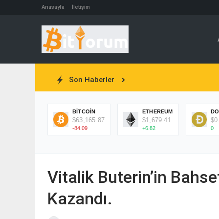
Anasayfa
İletişim
Son Haberler
BITCOIN
ETHEREUM
DO
$63,165.87
$1,679.41
$0
-84.09
+6.82
0
Vitalik Buterin’in Bahse
Kazandı.