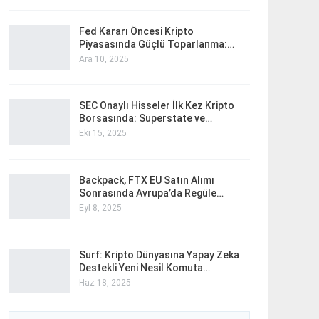
Fed Kararı Öncesi Kripto
Piyasasında Güçlü Toparlanma:…
Ara 10, 2025
SEC Onaylı Hisseler İlk Kez Kripto
Borsasında: Superstate ve…
Eki 15, 2025
Backpack, FTX EU Satın Alımı
Sonrasında Avrupa’da Regüle…
Eyl 8, 2025
Surf: Kripto Dünyasına Yapay Zeka
Destekli Yeni Nesil Komuta…
Haz 18, 2025