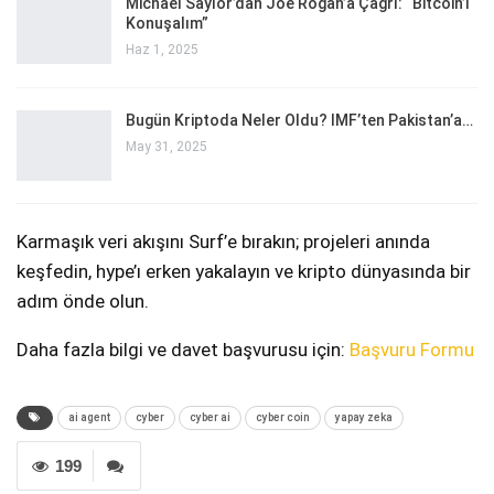
Michael Saylor’dan Joe Rogan’a Çağrı: “Bitcoin’i
Konuşalım”
Haz 1, 2025
Bugün Kriptoda Neler Oldu? IMF’ten Pakistan’a…
May 31, 2025
Karmaşık veri akışını Surf’e bırakın; projeleri anında
keşfedin, hype’ı erken yakalayın ve kripto dünyasında bir
adım önde olun.
Daha fazla bilgi ve davet başvurusu için:
Başvuru Formu
ai agent
cyber
cyber ai
cyber coin
yapay zeka
199