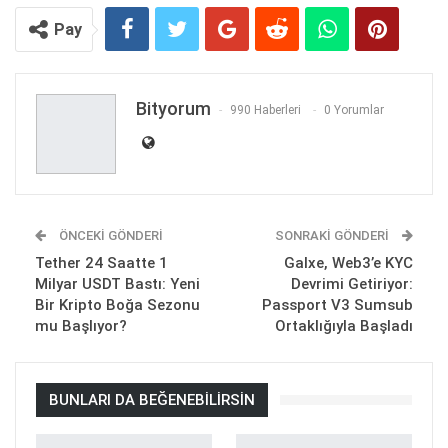
Pay
Bityorum
990 Haberleri
0 Yorumlar
ÖNCEKI GÖNDERI
SONRAKI GÖNDERI
Tether 24 Saatte 1
Galxe, Web3’e KYC
Milyar USDT Bastı: Yeni
Devrimi Getiriyor:
Bir Kripto Boğa Sezonu
Passport V3 Sumsub
mu Başlıyor?
Ortaklığıyla Başladı
BUNLARI DA BEĞENEBILIRSIN