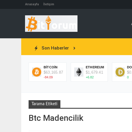
Anasayfa
İletişim
Son Haberler
BITCOIN
ETHEREUM
DO
$63,165.87
$1,679.41
$0
-84.09
+6.82
0
Tarama Etiketi
Btc Madencilik