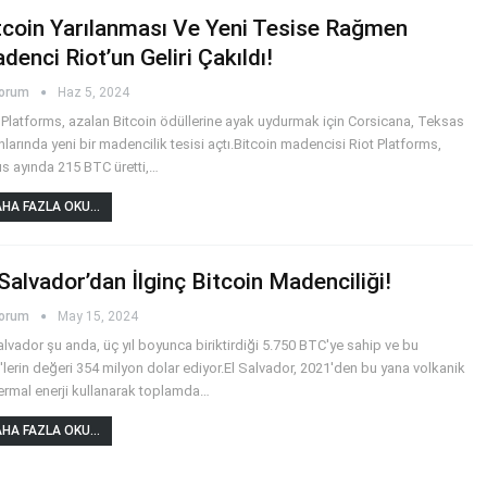
tcoin Yarılanması Ve Yeni Tesise Rağmen
denci Riot’un Geliri Çakıldı!
yorum
Haz 5, 2024
 Platforms, azalan Bitcoin ödüllerine ayak uydurmak için Corsicana, Teksas
nlarında yeni bir madencilik tesisi açtı.Bitcoin madencisi Riot Platforms,
s ayında 215 BTC üretti,
…
HA FAZLA OKU...
 Salvador’dan İlginç Bitcoin Madenciliği!
yorum
May 15, 2024
alvador şu anda, üç yıl boyunca biriktirdiği 5.750 BTC'ye sahip ve bu
lerin değeri 354 milyon dolar ediyor.El Salvador, 2021'den bu yana volkanik
ermal enerji kullanarak toplamda
…
HA FAZLA OKU...