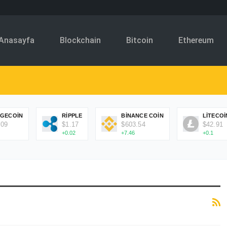
Anasayfa
Blockchain
Bitcoin
Ethereum
GECOIN
RIPPLE
BINANCE COIN
LITECOI
.09
$1.17
$603.54
$42.91
+0.02
+7.46
+0.1