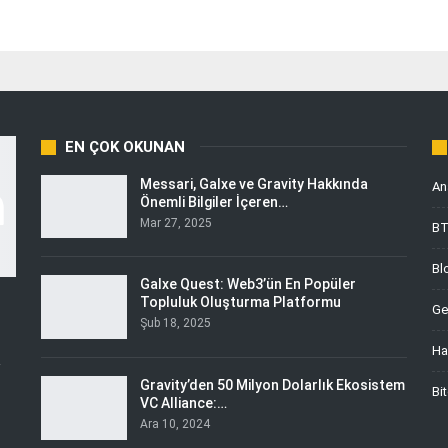
EN ÇOK OKUNAN
Messari, Galxe ve Gravity Hakkında
An
Önemli Bilgiler İçeren…
Mar 27, 2025
B
Bl
Galxe Quest: Web3’ün En Popüler
Topluluk Oluşturma Platformu
Ge
Şub 18, 2025
Ha
i
Gravity’den 50 Milyon Dolarlık Ekosistem
Bi
VC Alliance:…
Ara 10, 2024