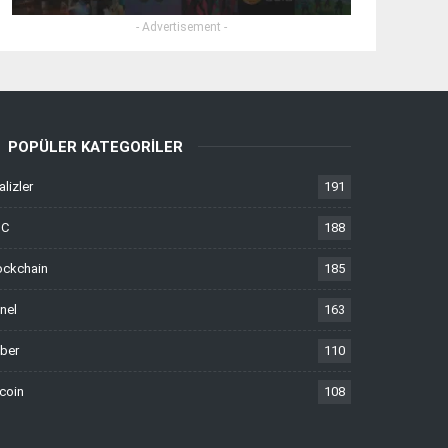
- Advertisement -
POPÜLER KATEGORILER
alizler
191
TC
188
ockchain
185
nel
163
ber
110
tcoin
108