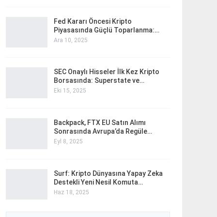
Fed Kararı Öncesi Kripto
Piyasasında Güçlü Toparlanma:…
Ara 10, 2025
SEC Onaylı Hisseler İlk Kez Kripto
Borsasında: Superstate ve…
Eki 15, 2025
Backpack, FTX EU Satın Alımı
Sonrasında Avrupa’da Regüle…
Eyl 8, 2025
Surf: Kripto Dünyasına Yapay Zeka
Destekli Yeni Nesil Komuta…
Haz 18, 2025