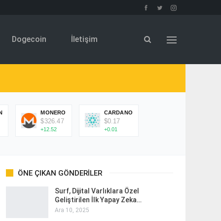
Dogecoin
İletişim
N
MONERO
CARDANO
$326.47
$0.17
+12.52
+0.01
ÖNE ÇIKAN GÖNDERILER
Surf, Dijital Varlıklara Özel
Geliştirilen İlk Yapay Zeka…
Ara 10, 2025