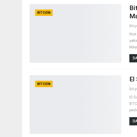
Bi
BITCOIN
Ma
Bit
Riot
yakı
Mayı
DA
El
BITCOIN
Bit
El S
BTC'
jeot
DA