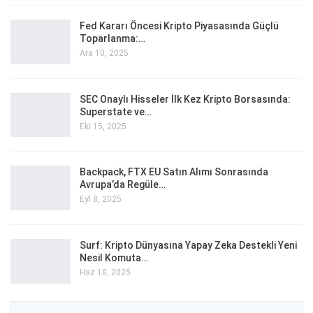
Fed Kararı Öncesi Kripto Piyasasında Güçlü
Toparlanma:…
Ara 10, 2025
SEC Onaylı Hisseler İlk Kez Kripto Borsasında:
Superstate ve…
Eki 15, 2025
Backpack, FTX EU Satın Alımı Sonrasında
Avrupa’da Regüle…
Eyl 8, 2025
Surf: Kripto Dünyasına Yapay Zeka Destekli Yeni
Nesil Komuta…
Haz 18, 2025