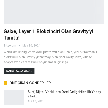
Galxe, Layer 1 Blokzinciri Olan Gravity’yi
Tanıttı!
Bityorum
May 30, 2024
Web3 kimlik bilgileri ve ödül platformu olan Galxe, yeni bir Katman 1
blokzinciri olan Gravity'yi tanıtmayı planlıyor.GravityGalxe, kitlesel
adaptasyon ve tam zincir soyutlaması için inşa
…
DAHA FAZLA OKU...
ÖNE ÇIKAN GÖNDERILER
Surf, Dijital Varlıklara Özel Geliştirilen İlk Yapay
Zeka…
Ara 10, 2025