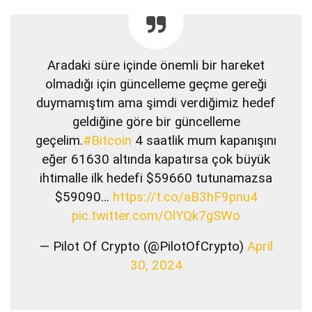
Aradaki süre içinde önemli bir hareket
olmadığı için güncelleme geçme gereği
duymamıştım ama şimdi verdiğimiz hedef
geldiğine göre bir güncelleme
geçelim.
#Bitcoin
4 saatlik mum kapanışını
eğer 61630 altında kapatırsa çok büyük
ihtimalle ilk hedefi $59660 tutunamazsa
$59090…
https://t.co/aB3hF9pnu4
pic.twitter.com/OlYQk7gSWo
— Pilot Of Crypto (@PilotOfCrypto)
April
30, 2024