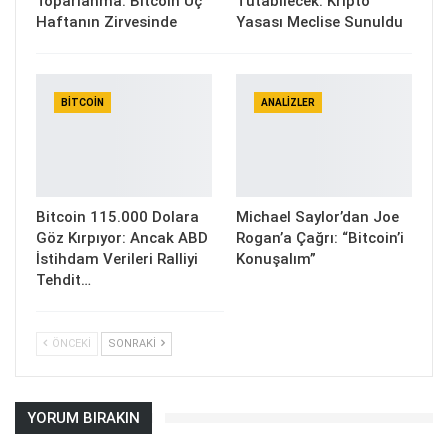
Toparlanma: Bitcoin Üç
Tutabilecek: Kripto
Haftanın Zirvesinde
Yasası Meclise Sunuldu
BITCOIN
ANALIZLER
Bitcoin 115.000 Dolara
Michael Saylor’dan Joe
Göz Kırpıyor: Ancak ABD
Rogan’a Çağrı: “Bitcoin’i
İstihdam Verileri Ralliyi
Konuşalım”
Tehdit…
ÖNCEKI
SONRAKI
YORUM BIRAKIN