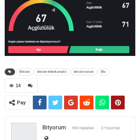
Bitcoin
bitcoin teknik analiz
bitcoin yorum
Btc
14
Pay
Bityorum
990 Haberleri
0 Yorumlar