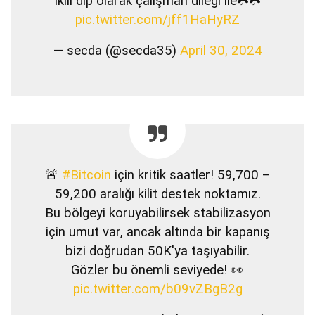
ikili dip olarak çalışman dileği ile☘️☘️
pic.twitter.com/jff1HaHyRZ
— secda (@secda35)
April 30, 2024
🚨
#Bitcoin
için kritik saatler! 59,700 –
59,200 aralığı kilit destek noktamız.
Bu bölgeyi koruyabilirsek stabilizasyon
için umut var, ancak altında bir kapanış
bizi doğrudan 50K'ya taşıyabilir.
Gözler bu önemli seviyede! 👀
pic.twitter.com/b09vZBgB2g