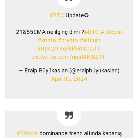
#BTC
Update♻️
21&55EMA ne ilginç dimi ?
#BTC
#Bitcoin
#kripto
#crypto
#altcoin
https://t.co/kRVmCraJIc
pic.twitter.com/npsMKI8ZTH
— Eralp Büyükaslan (@eralpbuyukaslan)
April 30, 2024
#Bitcoin
dominance trend altında kapanış