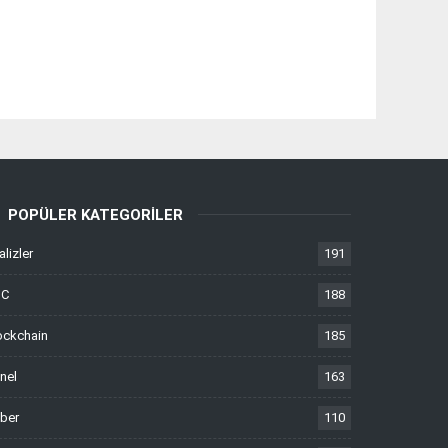
POPÜLER KATEGORILER
alizler
191
TC
188
ockchain
185
nel
163
ber
110