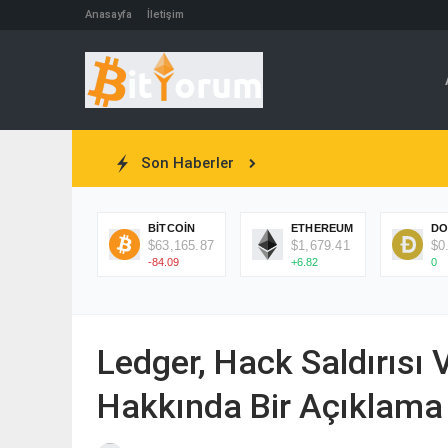
Anasayfa
İletişim
Son Haberler
BITCOIN
ETHEREUM
DO
$63,165.87
$1,679.41
$0
-84.09
+6.82
0
Ledger, Hack Saldırısı
Hakkında Bir Açıklama