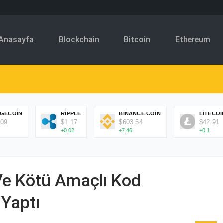
Anasayfa
Blockchain
Bitcoin
Ethereum
GECOIN
RIPPLE
BINANCE COIN
LITECOI
.09
$1.17
$603.54
$42.91
+0.02
+7.46
+0.1
 Ve Kötü Amaçlı Kod
 Yaptı