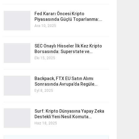
Fed Kararı Öncesi Kripto
Piyasasında Güçlü Toparlanma:…
Ara 10, 2025
SEC Onaylı Hisseler İlk Kez Kripto
Borsasında: Superstate ve…
Eki 15, 2025
Backpack, FTX EU Satın Alımı
Sonrasında Avrupa’da Regüle…
Eyl 8, 2025
Surf: Kripto Dünyasına Yapay Zeka
Destekli Yeni Nesil Komuta…
Haz 18, 2025