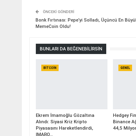
ÖNCEKI GÖNDERI
Bonk Fırtınası: Pepe’yi Solladı, Üçüncü En Büyü
MemeCoin Oldu!
BUNLARI DA BEĞENEBILIRSIN
BITCOIN
GENEL
Ekrem İmamoğlu Gözaltına
Hedgey Fin
Alındı: Siyasi Kriz Kripto
Binance Ağ
Piyasasını Hareketlendirdi,
44,5 Milyo
IMARO…