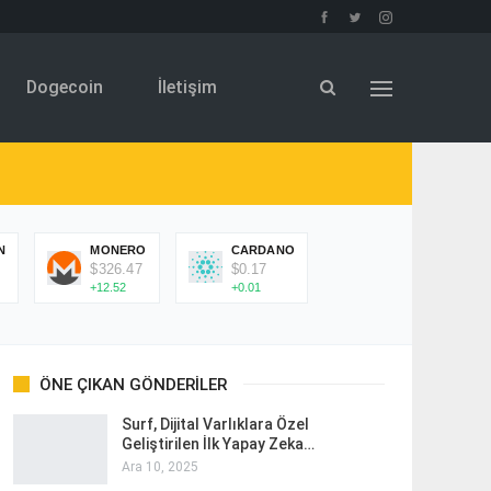
Dogecoin
İletişim
N
MONERO
CARDANO
$326.47
$0.17
+12.52
+0.01
ÖNE ÇIKAN GÖNDERILER
Surf, Dijital Varlıklara Özel
Geliştirilen İlk Yapay Zeka…
Ara 10, 2025