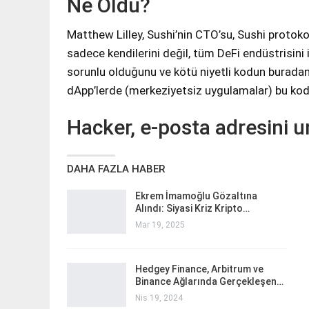
Ne Oldu?
Matthew Lilley, Sushi’nin CTO’su, Sushi protoko
sadece kendilerini değil, tüm DeFi endüstrisini il
sorunlu olduğunu ve kötü niyetli kodun buradan y
dApp’lerde (merkeziyetsiz uygulamalar) bu kodun
Hacker, e-posta adresini u
DAHA FAZLA HABER
Ekrem İmamoğlu Gözaltına
Alındı: Siyasi Kriz Kripto…
Mar 19, 2025
Hedgey Finance, Arbitrum ve
Binance Ağlarında Gerçekleşen…
Nis 19, 2024