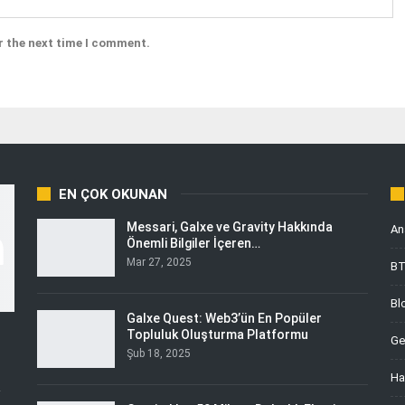
r the next time I comment.
EN ÇOK OKUNAN
Messari, Galxe ve Gravity Hakkında
An
Önemli Bilgiler İçeren…
Mar 27, 2025
B
Bl
Galxe Quest: Web3’ün En Popüler
Topluluk Oluşturma Platformu
Ge
Şub 18, 2025
Ha
i