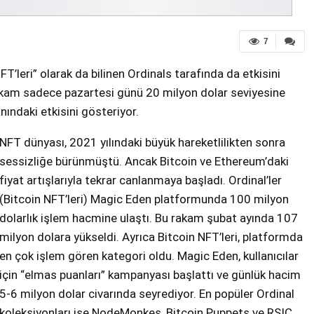
7
 NFT’leri” olarak da bilinen Ordinals tarafında da etkisini
akam sadece pazartesi günü 20 milyon dolar seviyesine
anındaki etkisini gösteriyor.
NFT dünyası, 2021 yılındaki büyük hareketlilikten sonra
sessizliğe bürünmüştü. Ancak Bitcoin ve Ethereum’daki
fiyat artışlarıyla tekrar canlanmaya başladı. Ordinal’ler
(Bitcoin NFT’leri) Magic Eden platformunda 100 milyon
dolarlık işlem hacmine ulaştı. Bu rakam şubat ayında 107
milyon dolara yükseldi. Ayrıca Bitcoin NFT’leri, platformda
en çok işlem gören kategori oldu. Magic Eden, kullanıcılar
için “elmas puanları” kampanyası başlattı ve günlük hacim
5-6 milyon dolar civarında seyrediyor. En popüler Ordinal
koleksiyonları ise NodeMonkes, Bitcoin Puppets ve RSIC