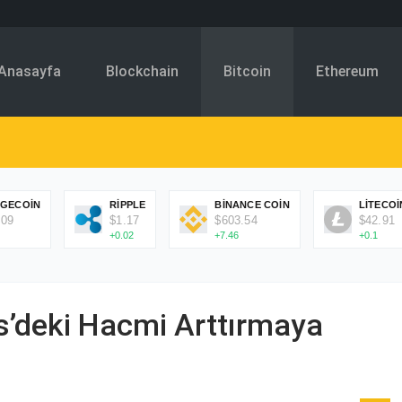
Anasayfa
Blockchain
Bitcoin
Ethereum
GECOIN
RIPPLE
BINANCE COIN
LITECOI
.09
$1.17
$603.54
$42.91
+0.02
+7.46
+0.1
ls’deki Hacmi Arttırmaya