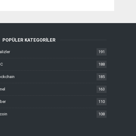
POPÜLER KATEGORILER
alizler
191
TC
188
ockchain
185
nel
163
ber
110
tcoin
108