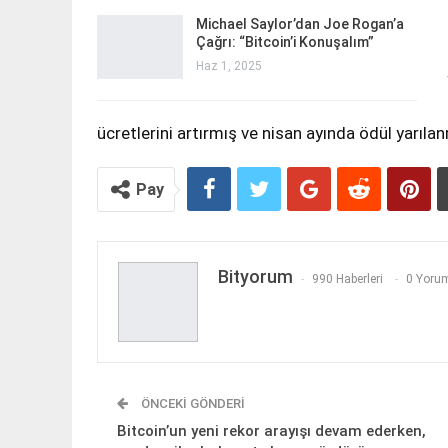
Michael Saylor’dan Joe Rogan’a
Çağrı: “Bitcoin’i Konuşalım”
Haz 1, 2025
ücretlerini artırmış ve nisan ayında ödül yarıla
Pay
Bityorum
990 Haberleri
0 Yorum
ÖNCEKI GÖNDERI
Bitcoin’un yeni rekor arayışı devam ederken,