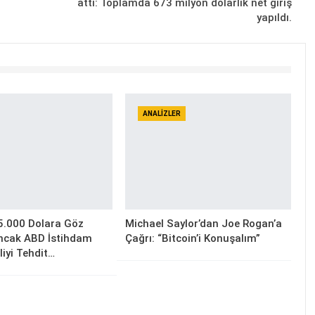
attı: Toplamda 673 milyon dolarlık net giriş
yapıldı.
ANALIZLER
5.000 Dolara Göz
Michael Saylor’dan Joe Rogan’a
Ancak ABD İstihdam
Çağrı: “Bitcoin’i Konuşalım”
lliyi Tehdit…