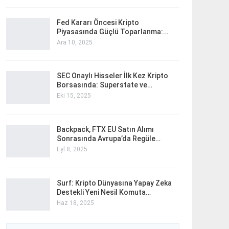
Fed Kararı Öncesi Kripto
Piyasasında Güçlü Toparlanma:…
Ara 10, 2025
SEC Onaylı Hisseler İlk Kez Kripto
Borsasında: Superstate ve…
Eki 15, 2025
Backpack, FTX EU Satın Alımı
Sonrasında Avrupa’da Regüle…
Eyl 8, 2025
Surf: Kripto Dünyasına Yapay Zeka
Destekli Yeni Nesil Komuta…
Haz 18, 2025