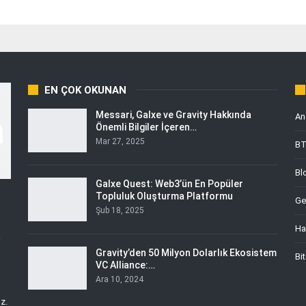
EN ÇOK OKUNAN
Messari, Galxe ve Gravity Hakkında
An
Önemli Bilgiler İçeren…
Mar 27, 2025
B
Bl
Galxe Quest: Web3’ün En Popüler
Topluluk Oluşturma Platformu
Ge
Şub 18, 2025
Ha
i
Gravity’den 50 Milyon Dolarlık Ekosistem
Bi
VC Alliance:…
Ara 10, 2024
z.