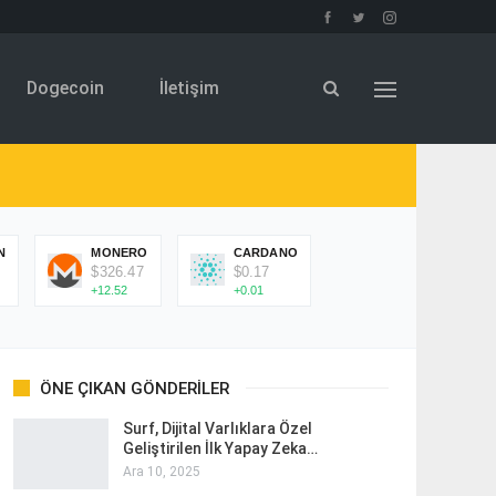
Dogecoin
İletişim
N
MONERO
CARDANO
$326.47
$0.17
+12.52
+0.01
ÖNE ÇIKAN GÖNDERILER
Surf, Dijital Varlıklara Özel
Geliştirilen İlk Yapay Zeka…
Ara 10, 2025