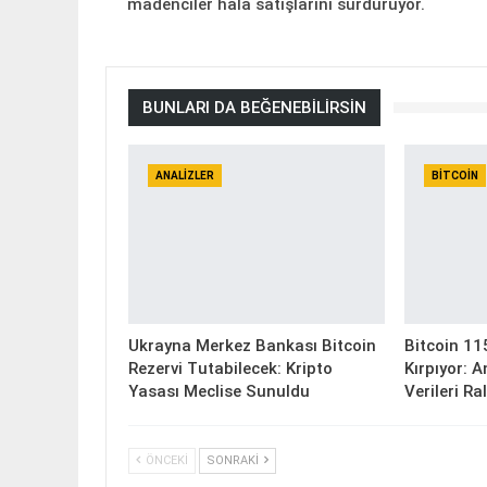
madenciler hala satışlarını sürdürüyor.
BUNLARI DA BEĞENEBILIRSIN
ANALIZLER
BITCOIN
Ukrayna Merkez Bankası Bitcoin
Bitcoin 11
Rezervi Tutabilecek: Kripto
Kırpıyor: 
Yasası Meclise Sunuldu
Verileri Ra
ÖNCEKI
SONRAKI