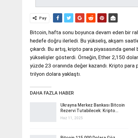
Pay
Bitcoin, hafta sonu boyunca devam eden bir ralli
hedefe doğru ilerledi. Bu yükseliş, akşam saatle
çıkardı. Bu artış, kripto para piyasasında genel
yükselişler gösterdi. Örneğin, Ether 2,150 dola
yüzde 23 oranında değer kazandı. Kripto para p
trilyon dolara yaklaştı.
DAHA FAZLA HABER
Ukrayna Merkez Bankası Bitcoin
Rezervi Tutabilecek: Kripto…
Haz 11, 2025
Bitcoin 115.000 Dolara Göz