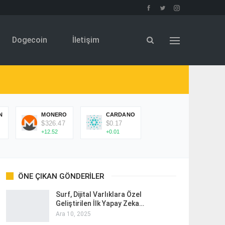
Dogecoin
İletişim
N
MONERO
CARDANO
$326.47
$0.17
+12.52
+0.01
ÖNE ÇIKAN GÖNDERILER
Surf, Dijital Varlıklara Özel
Geliştirilen İlk Yapay Zeka…
Ara 10, 2025