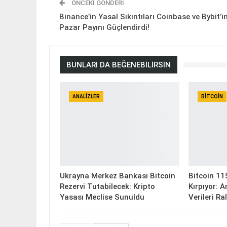
ÖNCEKI GÖNDERI
Binance’in Yasal Sıkıntıları Coinbase ve Bybit’i
Pazar Payını Güçlendirdi!
BUNLARI DA BEĞENEBILIRSIN
ANALIZLER
BITCOIN
Ukrayna Merkez Bankası Bitcoin
Bitcoin 11
Rezervi Tutabilecek: Kripto
Kırpıyor: 
Yasası Meclise Sunuldu
Verileri Ra