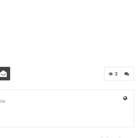
3
lar