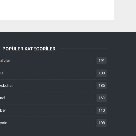
POPÜLER KATEGORILER
alizler
191
TC
188
ockchain
185
nel
163
ber
110
tcoin
108