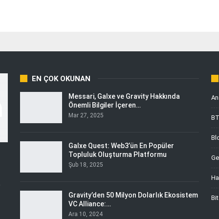
EN ÇOK OKUNAN
Messari, Galxe ve Gravity Hakkında
An
Önemli Bilgiler İçeren…
Mar 27, 2025
B
Bl
Galxe Quest: Web3’ün En Popüler
Topluluk Oluşturma Platformu
Ge
Şub 18, 2025
Ha
i
Gravity’den 50 Milyon Dolarlık Ekosistem
Bi
VC Alliance:…
Ara 10, 2024