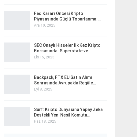
Fed Kararı Öncesi Kripto
Piyasasında Güçlü Toparlanma:…
Ara 10, 2025
SEC Onaylı Hisseler İlk Kez Kripto
Borsasında: Superstate ve…
Eki 15, 2025
Backpack, FTX EU Satın Alımı
Sonrasında Avrupa’da Regüle…
Eyl 8, 2025
Surf: Kripto Dünyasına Yapay Zeka
Destekli Yeni Nesil Komuta…
Haz 18, 2025