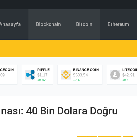
Anasayfa
Blockchain
Bitcoin
Ethereum
GECOIN
RIPPLE
BINANCE COIN
LITECOI
.09
$1.17
$603.54
$42.91
+0.02
+7.46
+0.1
ınası: 40 Bin Dolara Doğru