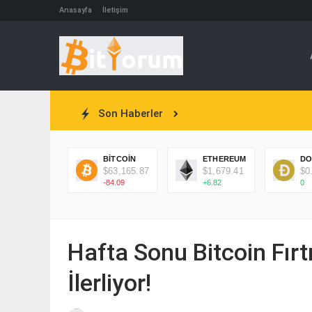
Anasayfa
İletişim
Son Haberler
BITCOIN
ETHEREUM
DO
$63,165.87
$1,679.41
$0
-84.09
+6.82
0
Hafta Sonu Bitcoin Fırt
İlerliyor!