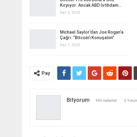
Kırpıyor: Ancak ABD İstihdam…
Haz 5, 2025
Michael Saylor’dan Joe Rogan’a
Çağrı: “Bitcoin’i Konuşalım”
Haz 1, 2025
Pay
Bityorum
990 Haberleri
0 Yorum