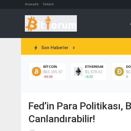
Anasayfa
İletişim
Son Haberler
BITCOIN
ETHEREUM
DO
$63,165.87
$1,679.41
$0
-84.09
+6.82
0
Fed’in Para Politikası, 
Canlandırabilir!