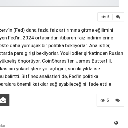
5
erv’in (Fed) daha fazla faiz artırımına gitme eğilimini
yen Fed’in, 2024 ortasından itibaren faiz indirimlerine
kte daha yumuşak bir politika bekliyorlar. Analistler,
tarda para girişi bekliyorlar. YouHodler şirketinden Ruslan
 yükseliş öngörüyor. CoinShares’ten James Butterfill,
ının yükselişlere yol açtığını, son iki yılda ise
belirtti. Bitfinex analistleri de, Fed’in politika
to paralara önemli katkılar sağlayabileceğini ifade ettile
5
lar