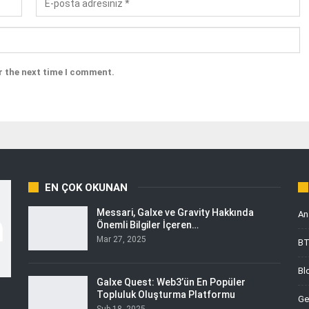
r the next time I comment.
EN ÇOK OKUNAN
Messari, Galxe ve Gravity Hakkında
An
Önemli Bilgiler İçeren…
Mar 27, 2025
B
Bl
Galxe Quest: Web3’ün En Popüler
Topluluk Oluşturma Platformu
Ge