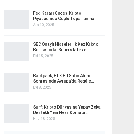
Fed Kararı Öncesi Kripto
Piyasasında Güçlü Toparlanma:…
Ara 10, 2025
SEC Onaylı Hisseler İlk Kez Kripto
Borsasında: Superstate ve…
Eki 15, 2025
Backpack, FTX EU Satın Alımı
Sonrasında Avrupa’da Regüle…
Eyl 8, 2025
Surf: Kripto Dünyasına Yapay Zeka
Destekli Yeni Nesil Komuta…
Haz 18, 2025