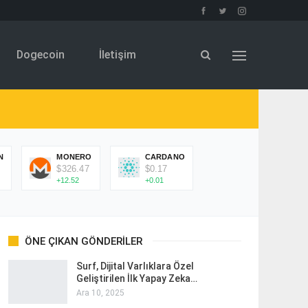
Dogecoin
İletişim
N
MONERO
CARDANO
$326.47
$0.17
+12.52
+0.01
ÖNE ÇIKAN GÖNDERILER
Surf, Dijital Varlıklara Özel
Geliştirilen İlk Yapay Zeka…
Ara 10, 2025