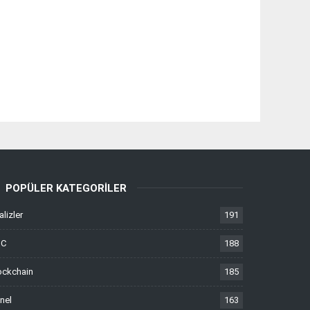
POPÜLER KATEGORILER
alizler
191
TC
188
ockchain
185
nel
163