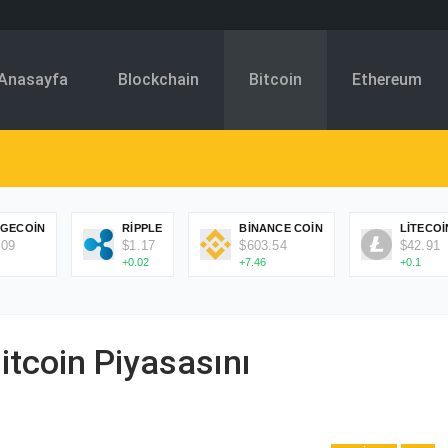
Anasayfa
Blockchain
Bitcoin
Ethereum
GECOIN
RIPPLE
BINANCE COIN
LITECOI
.09
$1.17
$603.54
$42.91
+0.02
+7.46
+0.1
Bitcoin Piyasasını