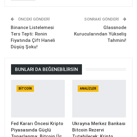
ÖNCEKI GÖNDERI
SONRAKI GÖNDERI
Binance Listelemesi
Glassnode
Ters Tepti: Ronin
Kurucularından Yükseliş
Fiyatında Çift Haneli
Tahmini!
Düşüş Şoku!
BUNLARI DA BEĞENEBILIRSIN
BITCOIN
ANALIZLER
Fed Kararı Öncesi Kripto
Ukrayna Merkez Bankası
Piyasasında Güçlü
Bitcoin Rezervi
Toparlanma: Bitcoin Üç
Tutabilecek: Kripto