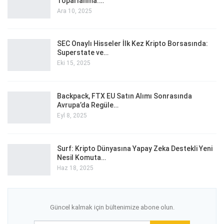
Toparlanma:…
Ara 10, 2025
SEC Onaylı Hisseler İlk Kez Kripto Borsasında:
Superstate ve…
Eki 15, 2025
Backpack, FTX EU Satın Alımı Sonrasında
Avrupa’da Regüle…
Eyl 8, 2025
Surf: Kripto Dünyasına Yapay Zeka Destekli Yeni
Nesil Komuta…
Haz 18, 2025
Güncel kalmak için bültenimize abone olun.