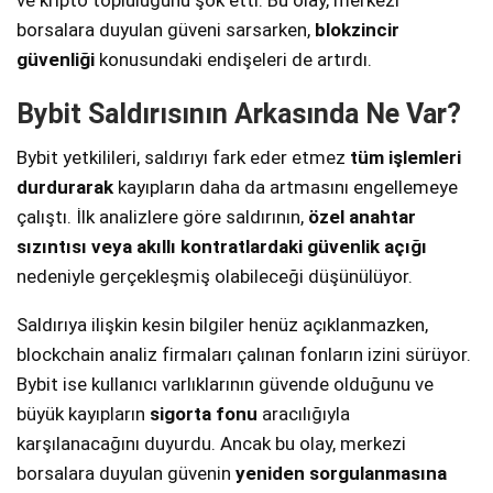
ve kripto topluluğunu şok etti. Bu olay, merkezi
borsalara duyulan güveni sarsarken,
blokzincir
güvenliği
konusundaki endişeleri de artırdı.
Bybit Saldırısının Arkasında Ne Var?
Bybit yetkilileri, saldırıyı fark eder etmez
tüm işlemleri
durdurarak
kayıpların daha da artmasını engellemeye
çalıştı. İlk analizlere göre saldırının,
özel anahtar
sızıntısı veya akıllı kontratlardaki güvenlik açığı
nedeniyle gerçekleşmiş olabileceği düşünülüyor.
Saldırıya ilişkin kesin bilgiler henüz açıklanmazken,
blockchain analiz firmaları çalınan fonların izini sürüyor.
Bybit ise kullanıcı varlıklarının güvende olduğunu ve
büyük kayıpların
sigorta fonu
aracılığıyla
karşılanacağını duyurdu. Ancak bu olay, merkezi
borsalara duyulan güvenin
yeniden sorgulanmasına