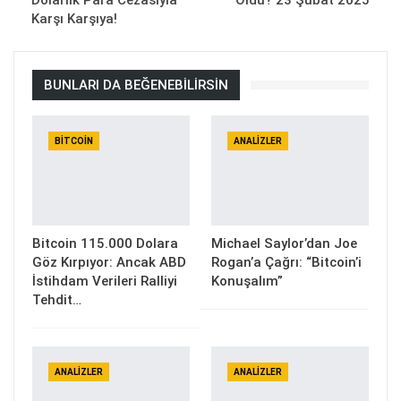
Dolarlık Para Cezasıyla
Oldu? 23 Şubat 2025
Karşı Karşıya!
BUNLARI DA BEĞENEBILIRSIN
BITCOIN
ANALIZLER
Bitcoin 115.000 Dolara
Michael Saylor’dan Joe
Göz Kırpıyor: Ancak ABD
Rogan’a Çağrı: “Bitcoin’i
İstihdam Verileri Ralliyi
Konuşalım”
Tehdit…
ANALIZLER
ANALIZLER