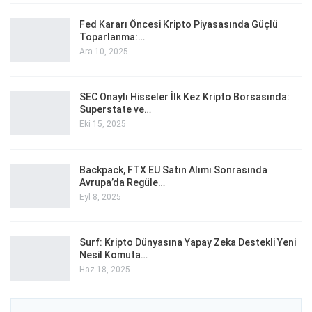
Fed Kararı Öncesi Kripto Piyasasında Güçlü
Toparlanma:…
Ara 10, 2025
SEC Onaylı Hisseler İlk Kez Kripto Borsasında:
Superstate ve…
Eki 15, 2025
Backpack, FTX EU Satın Alımı Sonrasında
Avrupa’da Regüle…
Eyl 8, 2025
Surf: Kripto Dünyasına Yapay Zeka Destekli Yeni
Nesil Komuta…
Haz 18, 2025