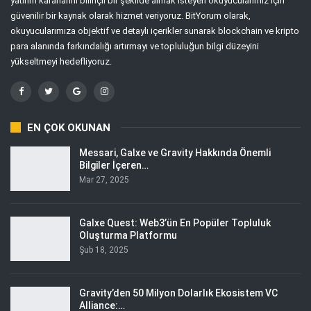
yatırım kararlarını bilinçli bir şekilde almak isteyen okuyucularımız için
güvenilir bir kaynak olarak hizmet veriyoruz. BitYorum olarak,
okuyucularımıza objektif ve detaylı içerikler sunarak blockchain ve kripto
para alanında farkındalığı artırmayı ve topluluğun bilgi düzeyini
yükseltmeyi hedefliyoruz.
EN ÇOK OKUNAN
Messari, Galxe ve Gravity Hakkında Önemli
Bilgiler İçeren…
Mar 27, 2025
Galxe Quest: Web3’ün En Popüler Topluluk
Oluşturma Platformu
Şub 18, 2025
Gravity’den 50 Milyon Dolarlık Ekosistem VC
Alliance:…