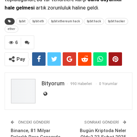
hale gelmesi
artık zorunluluk haline geldi.
bybit
bybit eth
bybit ethereum hack
bybit hack
bybit hacker
ether
6
Pay
Bityorum
990 Haberleri
0 Yorumlar
ÖNCEKI GÖNDERI
SONRAKI GÖNDERI
Binance, 81 Milyar
Bugün Kriptoda Neler