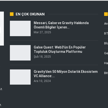
EN ÇOK OKUNAN
Messari, Galxe ve Gravity Hakkında
An
Önemli Bilgiler İçeren…
Mar 27, 2025
B
Bl
Galxe Quest: Web3’ün En Popüler
Topluluk Oluşturma Platformu
Ge
Şub 18, 2025
Ha
i
Gravity’den 50 Milyon Dolarlık Ekosistem
Bi
VC Alliance:…
Ara 10, 2024
z.
z.