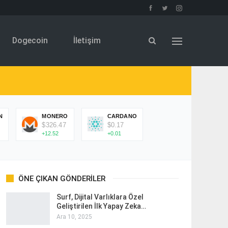
Dogecoin
İletişim
N
MONERO
CARDANO
$326.47
$0.17
+12.52
+0.01
ÖNE ÇIKAN GÖNDERILER
Surf, Dijital Varlıklara Özel
Geliştirilen İlk Yapay Zeka…
Ara 10, 2025