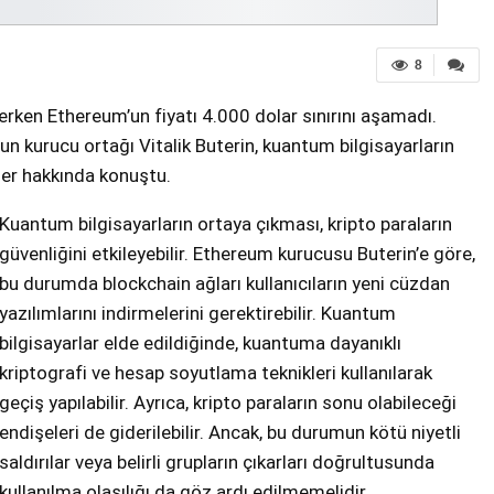
8
derken Ethereum’un fiyatı 4.000 dolar sınırını aşamadı.
n kurucu ortağı Vitalik Buterin, kuantum bilgisayarların
kler hakkında konuştu.
Kuantum bilgisayarların ortaya çıkması, kripto paraların
güvenliğini etkileyebilir. Ethereum kurucusu Buterin’e göre,
bu durumda blockchain ağları kullanıcıların yeni cüzdan
yazılımlarını indirmelerini gerektirebilir. Kuantum
bilgisayarlar elde edildiğinde, kuantuma dayanıklı
kriptografi ve hesap soyutlama teknikleri kullanılarak
geçiş yapılabilir. Ayrıca, kripto paraların sonu olabileceği
endişeleri de giderilebilir. Ancak, bu durumun kötü niyetli
saldırılar veya belirli grupların çıkarları doğrultusunda
kullanılma olasılığı da göz ardı edilmemelidir.