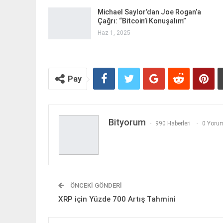
Michael Saylor’dan Joe Rogan’a
Çağrı: “Bitcoin’i Konuşalım”
Haz 1, 2025
Pay
Bityorum
990 Haberleri
0 Yorum
ÖNCEKI GÖNDERI
XRP için Yüzde 700 Artış Tahmini