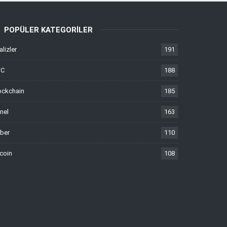
POPÜLER KATEGORILER
alizler
191
TC
188
ockchain
185
nel
163
ber
110
tcoin
108