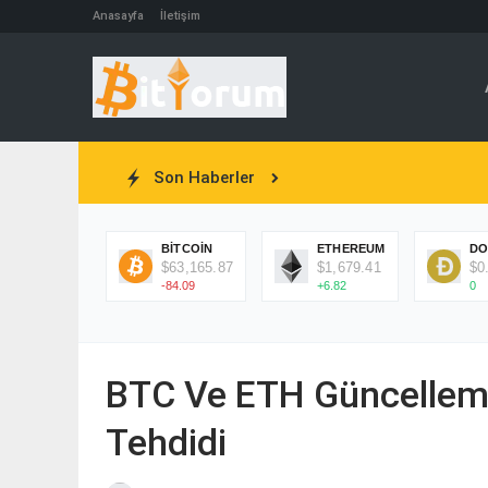
Anasayfa
İletişim
Son Haberler
BITCOIN
ETHEREUM
DO
$63,165.87
$1,679.41
$0
-84.09
+6.82
0
BTC Ve ETH Güncelleme
Tehdidi