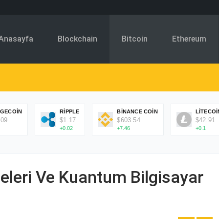
Anasayfa
Blockchain
Bitcoin
Ethereum
GECOIN
RIPPLE
BINANCE COIN
LITECOI
.09
$1.17
$603.54
$42.91
+0.02
+7.46
+0.1
leri Ve Kuantum Bilgisayar