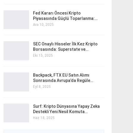
Fed Kararı Öncesi Kripto
Piyasasında Güçlü Toparlanma:…
Ara 10, 2025
SEC Onaylı Hisseler İlk Kez Kripto
Borsasında: Superstate ve…
Eki 15, 2025
Backpack, FTX EU Satın Alımı
Sonrasında Avrupa’da Regüle…
Eyl 8, 2025
Surf: Kripto Dünyasına Yapay Zeka
Destekli Yeni Nesil Komuta…
Haz 18, 2025