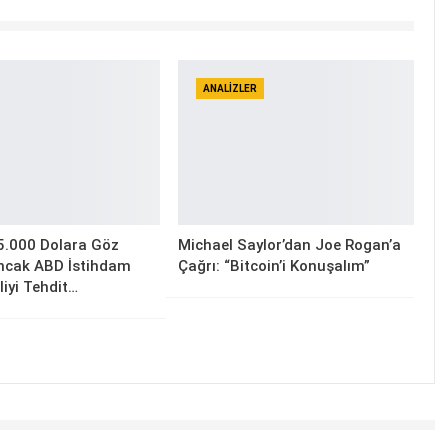
ANALIZLER
5.000 Dolara Göz
Michael Saylor’dan Joe Rogan’a
Ancak ABD İstihdam
Çağrı: “Bitcoin’i Konuşalım”
lliyi Tehdit…