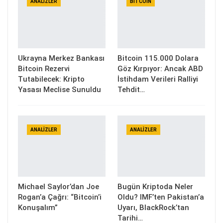
ANALIZLER
BITCOIN
Ukrayna Merkez Bankası
Bitcoin 115.000 Dolara
Bitcoin Rezervi
Göz Kırpıyor: Ancak ABD
Tutabilecek: Kripto
İstihdam Verileri Ralliyi
Yasası Meclise Sunuldu
Tehdit…
ANALIZLER
ANALIZLER
Michael Saylor’dan Joe
Bugün Kriptoda Neler
Rogan’a Çağrı: “Bitcoin’i
Oldu? IMF’ten Pakistan’a
Konuşalım”
Uyarı, BlackRock’tan
Tarihi…