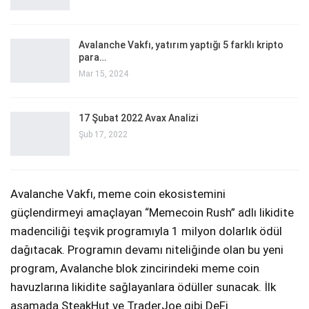
Avalanche Vakfı, yatırım yaptığı 5 farklı kripto
para…
Mar 15, 2024
17 Şubat 2022 Avax Analizi
Şub 17, 2022
Avalanche Vakfı, meme coin ekosistemini
güçlendirmeyi amaçlayan “Memecoin Rush” adlı likidite
madenciliği teşvik programıyla 1 milyon dolarlık ödül
dağıtacak. Programın devamı niteliğinde olan bu yeni
program, Avalanche blok zincirindeki meme coin
havuzlarına likidite sağlayanlara ödüller sunacak. İlk
aşamada SteakHut ve TraderJoe gibi DeFi