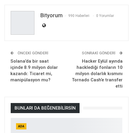
Bityorum
990 Haberleri
0 Yorumlar
ÖNCEKI GÖNDERI
SONRAKI GÖNDERI
Solana’da bir saat
Hacker Eylül ayında
içinde 8.9 milyon dolar
hacklediği fonların 10
kazandı: Ticaret mi,
milyon dolarlık kısmını
manipülasyon mu?
Tornado Cash’e transfer
etti
BUNLARI DA BEĞENEBILIRSIN
ADA