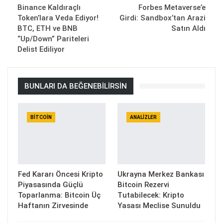
Binance Kaldıraçlı
Forbes Metaverse’e
Token’lara Veda Ediyor!
Girdi: Sandbox’tan Arazi
BTC, ETH ve BNB
Satın Aldı
“Up/Down” Pariteleri
Delist Ediliyor
BUNLARI DA BEĞENEBILIRSIN
BITCOIN
ANALIZLER
Fed Kararı Öncesi Kripto
Ukrayna Merkez Bankası
Piyasasında Güçlü
Bitcoin Rezervi
Toparlanma: Bitcoin Üç
Tutabilecek: Kripto
Haftanın Zirvesinde
Yasası Meclise Sunuldu