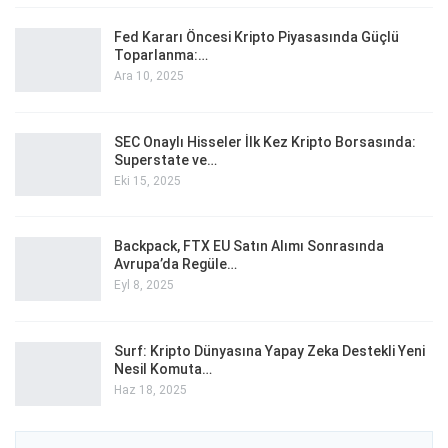
Fed Kararı Öncesi Kripto Piyasasında Güçlü
Toparlanma:…
Ara 10, 2025
SEC Onaylı Hisseler İlk Kez Kripto Borsasında:
Superstate ve…
Eki 15, 2025
Backpack, FTX EU Satın Alımı Sonrasında
Avrupa’da Regüle…
Eyl 8, 2025
Surf: Kripto Dünyasına Yapay Zeka Destekli Yeni
Nesil Komuta…
Haz 18, 2025