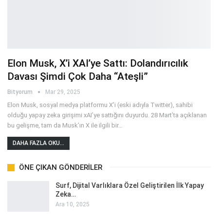
Elon Musk, X’i XAI’ye Sattı: Dolandırıcılık
Davası Şimdi Çok Daha “Ateşli”
Bityorum
Mar 29, 2025
Elon Musk, sosyal medya platformu X’i (eski adıyla Twitter), sahibi
olduğu yapay zeka girişimi xAI’ye sattığını duyurdu. 28 Mart’ta açıklanan
bu gelişme, tam da Musk’ın X ile ilgili bir
…
DAHA FAZLA OKU...
ÖNE ÇIKAN GÖNDERILER
Surf, Dijital Varlıklara Özel Geliştirilen İlk Yapay
Zeka…
Ara 10, 2025