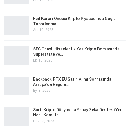
Fed Kararı Öncesi Kripto Piyasasında Güçlü
Toparlanma:…
Ara 10, 2025
SEC Onaylı Hisseler İlk Kez Kripto Borsasında:
Superstate ve…
Eki 15, 2025
Backpack, FTX EU Satın Alımı Sonrasında
Avrupa’da Regüle…
Eyl 8, 2025
Surf: Kripto Dünyasına Yapay Zeka Destekli Yeni
Nesil Komuta…
Haz 18, 2025