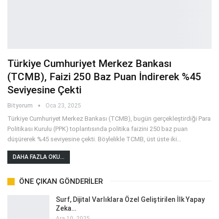
Türkiye Cumhuriyet Merkez Bankası
(TCMB), Faizi 250 Baz Puan İndirerek %45
Seviyesine Çekti
Bityorum
Oca 23, 2025
Türkiye Cumhuriyet Merkez Bankası (TCMB), bugün gerçekleştirdiği Para
Politikası Kurulu (PPK) toplantısında politika faizini 250 baz puan
düşürerek %45 seviyesine çekti. Böylelikle TCMB, üst üste iki
…
DAHA FAZLA OKU...
ÖNE ÇIKAN GÖNDERILER
Surf, Dijital Varlıklara Özel Geliştirilen İlk Yapay
Zeka…
Ara 10, 2025