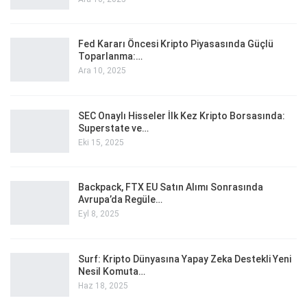
Fed Kararı Öncesi Kripto Piyasasında Güçlü
Toparlanma:…
Ara 10, 2025
SEC Onaylı Hisseler İlk Kez Kripto Borsasında:
Superstate ve…
Eki 15, 2025
Backpack, FTX EU Satın Alımı Sonrasında
Avrupa’da Regüle…
Eyl 8, 2025
Surf: Kripto Dünyasına Yapay Zeka Destekli Yeni
Nesil Komuta…
Haz 18, 2025