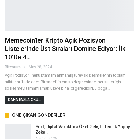
Memecoin’ler Kripto Açık Pozisyon
Listelerinde Üst Sıraları Domine Ediyor: İlk
10’da 4…
Bityorum
May 28, 2024
Açık Pozisyon, henüz tamamlanmamış türev sözleşmelerinin toplam
miktarını ifade eder. Bir vadeli işlem sözleşmesinde, her satıcı için
sözleşmeyi tamamlamak üzere bir alıcı gereklidir.Bu boğa
…
DAHA FAZLA OKU...
ÖNE ÇIKAN GÖNDERILER
Surf, Dijital Varlıklara Özel Geliştirilen İlk Yapay
Zeka…
Ara 10, 2025