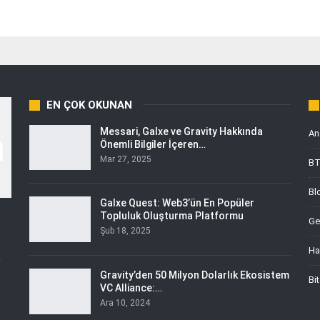
EN ÇOK OKUNAN
Messari, Galxe ve Gravity Hakkında
An
Önemli Bilgiler İçeren…
Mar 27, 2025
B
Bl
Galxe Quest: Web3’ün En Popüler
Topluluk Oluşturma Platformu
Ge
Şub 18, 2025
Ha
i
Gravity’den 50 Milyon Dolarlık Ekosistem
Bi
VC Alliance:…
Ara 10, 2024