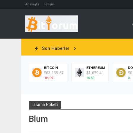
Anasayfa
İletişim
Son Haberler
BITCOIN
ETHEREUM
DO
$63,165.87
$1,679.41
$0
-84.09
+6.82
0
Tarama Etiketi
Blum