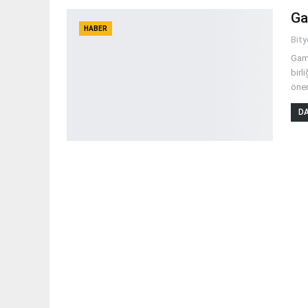
Ga
HABER
Bit
Game
birl
önem
DA