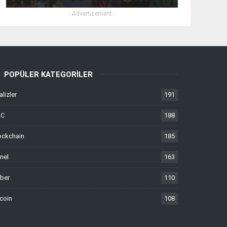
- Advertisement -
POPÜLER KATEGORILER
alizler
191
TC
188
ockchain
185
nel
163
ber
110
tcoin
108