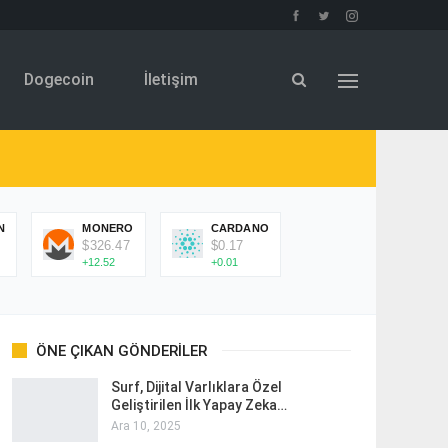
Dogecoin
İletişim
N
MONERO
CARDANO
$326.47
$0.17
+12.52
+0.01
ÖNE ÇIKAN GÖNDERILER
Surf, Dijital Varlıklara Özel
Geliştirilen İlk Yapay Zeka…
Ara 10, 2025