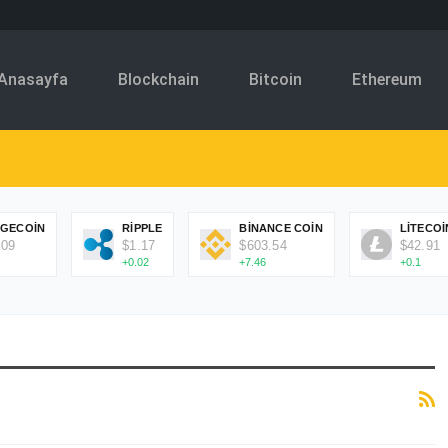
Anasayfa
Blockchain
Bitcoin
Ethereum
GECOIN
RIPPLE
BINANCE COIN
LITECOI
.09
$1.17
$603.54
$42.91
+0.02
+7.46
+0.1