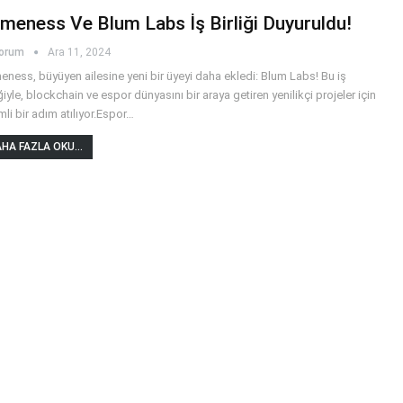
meness Ve Blum Labs İş Birliği Duyuruldu!
yorum
Ara 11, 2024
ness, büyüyen ailesine yeni bir üyeyi daha ekledi: Blum Labs! Bu iş
iğiyle, blockchain ve espor dünyasını bir araya getiren yenilikçi projeler için
li bir adım atılıyor.Espor
…
HA FAZLA OKU...