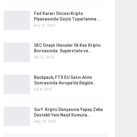
Fed Kararı Öncesi Kripto
Piyasasında Güçlü Toparlanma:…
Ara 10, 2025
SEC Onaylı Hisseler İlk Kez Kripto
Borsasında: Superstate ve…
Eki 15, 2025
Backpack, FTX EU Satın Alımı
Sonrasında Avrupa’da Regüle…
Eyl 8, 2025
Surf: Kripto Dünyasına Yapay Zeka
Destekli Yeni Nesil Komuta…
Haz 18, 2025