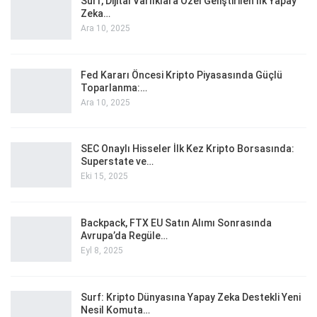
Surf, Dijital Varlıklara Özel Geliştirilen İlk Yapay
Zeka…
Ara 10, 2025
Fed Kararı Öncesi Kripto Piyasasında Güçlü
Toparlanma:…
Ara 10, 2025
SEC Onaylı Hisseler İlk Kez Kripto Borsasında:
Superstate ve…
Eki 15, 2025
Backpack, FTX EU Satın Alımı Sonrasında
Avrupa’da Regüle…
Eyl 8, 2025
Surf: Kripto Dünyasına Yapay Zeka Destekli Yeni
Nesil Komuta…