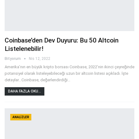
Coinbase’den Dev Duyuru: Bu 50 Altcoin
Listelenebilir!
Bityorum
Nis 12, 2022
Amerika’nın en büyük kripto borsası Coinbase, 2022’nin ikinci çeyreğinde
potansiyel olarak listeleyebileceği uzun bir altcoin listesi açıkladı. İşte
detaylar…Coinbase, değerlendirdiği
…
DAHA FAZLA OKU...
ANALIZLER