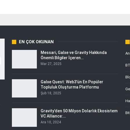
EN ÇOK OKUNAN
Messari, Galxe ve Gravity Hakkında
An
Önemli Bilgiler İçeren…
Mar 27, 2025
B
Bl
Galxe Quest: Web3’ün En Popüler
Topluluk Oluşturma Platformu
Ge
Şub 18, 2025
Ha
i
Gravity’den 50 Milyon Dolarlık Ekosistem
Bi
VC Alliance:…
Ara 10, 2024