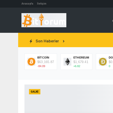
Anasayfa
İletişim
Son Haberler
BITCOIN
ETHEREUM
DO
$63,165.87
$1,679.41
$0
-84.09
+6.82
0
GALXE