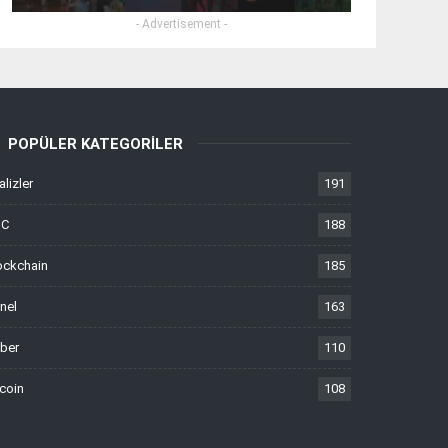
- Advertisement -
POPÜLER KATEGORILER
alizler
191
TC
188
ockchain
185
nel
163
ber
110
tcoin
108