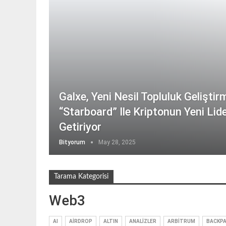
Galxe, Yeni Nesil Topluluk Gelişti
“Starboard” Ile Kriptonun Yeni Lide
Getiriyor
Bityorum
May 28, 2025
Tarama Kategorisi
Web3
AI
AIRDROP
ALTIN
ANALIZLER
ARBITRUM
BACKP