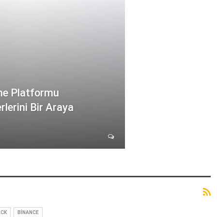
rme Platformu
rlerini Bir Araya
ACK
BINANCE