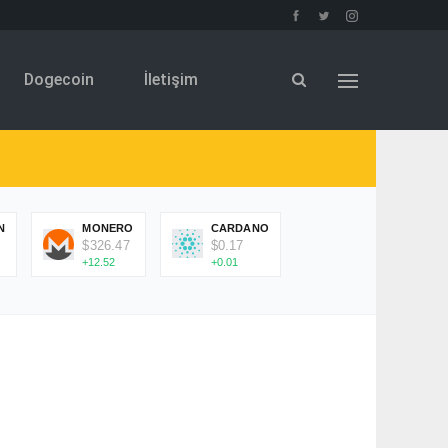
Dogecoin
İletişim
N
MONERO
CARDANO
$326.47
$0.17
+12.52
+0.01