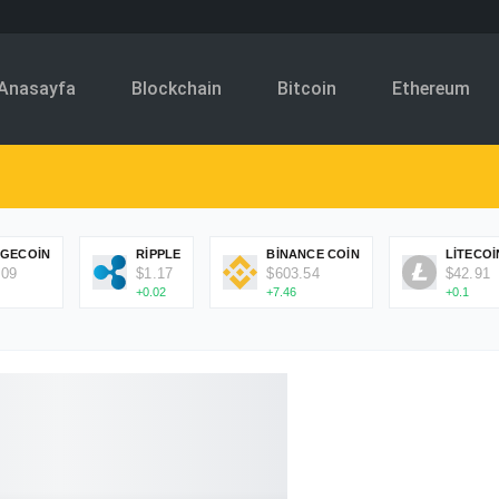
Anasayfa
Blockchain
Bitcoin
Ethereum
GECOIN
RIPPLE
BINANCE COIN
LITECOI
.09
$1.17
$603.54
$42.91
+0.02
+7.46
+0.1