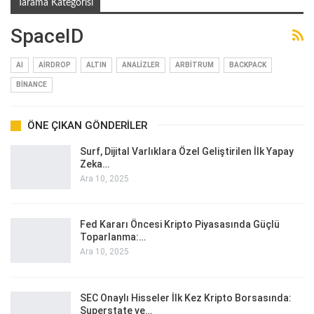
Tarama Kategorisi
SpaceID
AI
AIRDROP
ALTIN
ANALIZLER
ARBITRUM
BACKPACK
BINANCE
ÖNE ÇIKAN GÖNDERILER
Surf, Dijital Varlıklara Özel Geliştirilen İlk Yapay
Zeka…
Ara 10, 2025
Fed Kararı Öncesi Kripto Piyasasında Güçlü
Toparlanma:…
Ara 10, 2025
SEC Onaylı Hisseler İlk Kez Kripto Borsasında:
Superstate ve…